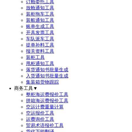
订舱委托工具
放舱通知工具
装柜拖车工具
装船通知工具
账单生成工具
开具发票工具
车队派车工具
提单补料工具
报关资料工具
装柜工具
甩柜通知工具
落货通知书批量生成
入货通知书批量生成
集装箱货物跟踪
商务工具
▼
整柜海运费报价工具
拼箱海运费报价工具
空运计费重量计算
空运报价工具
运费询价工具
贸易术语报价工具
货代万能翻译