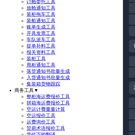
订舱委托工具
放舱通知工具
装柜拖车工具
装船通知工具
账单生成工具
开具发票工具
车队派车工具
提单补料工具
报关资料工具
装柜工具
甩柜通知工具
落货通知书批量生成
入货通知书批量生成
集装箱货物跟踪
商务工具
▼
整柜海运费报价工具
拼箱海运费报价工具
空运计费重量计算
空运报价工具
运费询价工具
贸易术语报价工具
货代万能翻译