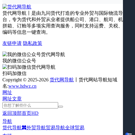
货代网导航丨是由九问货代打造的专业外贸与国际物流导航平
台，专为货代和外贸从业者提供船公司、港口、航司、机场、
拼箱、订舱等多项实用查询服务，同时支持运费、关税、海关
编码等信息一键查询。
友链申请
隐私政策
我的微信公众号
扫码加微信
Copyright © 2025-2026
货代网导航
丨货代网站导航短域
名:
www.hdwz.cn
网址
网址
文章
返回顶部
首页
HD
导航
货代导航
外贸导航
贸易导航
全球贸易