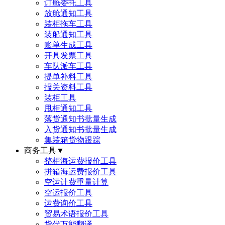
订舱委托工具
放舱通知工具
装柜拖车工具
装船通知工具
账单生成工具
开具发票工具
车队派车工具
提单补料工具
报关资料工具
装柜工具
甩柜通知工具
落货通知书批量生成
入货通知书批量生成
集装箱货物跟踪
商务工具
▼
整柜海运费报价工具
拼箱海运费报价工具
空运计费重量计算
空运报价工具
运费询价工具
贸易术语报价工具
货代万能翻译