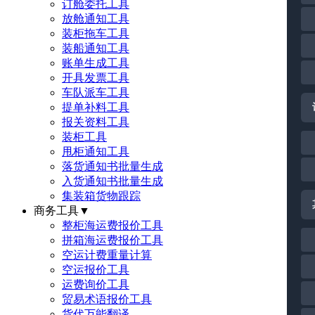
订舱委托工具
放舱通知工具
装柜拖车工具
装船通知工具
账单生成工具
开具发票工具
车队派车工具
提单补料工具
报关资料工具
装柜工具
甩柜通知工具
落货通知书批量生成
入货通知书批量生成
集装箱货物跟踪
商务工具
▼
整柜海运费报价工具
拼箱海运费报价工具
空运计费重量计算
空运报价工具
运费询价工具
贸易术语报价工具
货代万能翻译