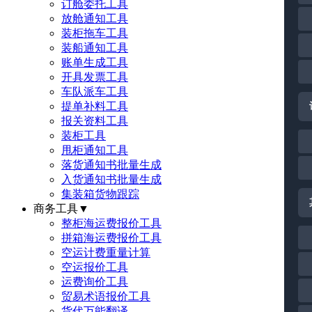
订舱委托工具
放舱通知工具
装柜拖车工具
装船通知工具
账单生成工具
开具发票工具
车队派车工具
提单补料工具
报关资料工具
装柜工具
甩柜通知工具
落货通知书批量生成
入货通知书批量生成
集装箱货物跟踪
商务工具
▼
整柜海运费报价工具
拼箱海运费报价工具
空运计费重量计算
空运报价工具
运费询价工具
贸易术语报价工具
货代万能翻译