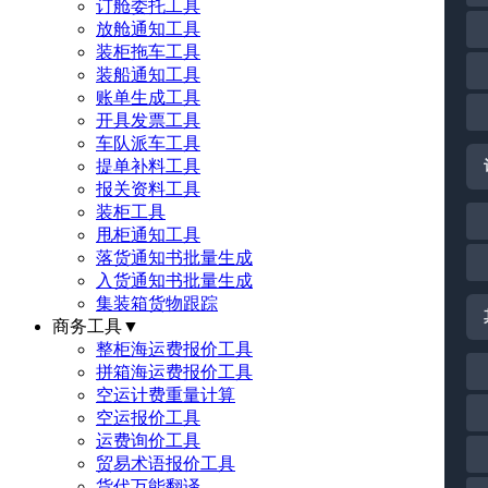
订舱委托工具
放舱通知工具
装柜拖车工具
装船通知工具
账单生成工具
开具发票工具
车队派车工具
提单补料工具
报关资料工具
装柜工具
甩柜通知工具
落货通知书批量生成
入货通知书批量生成
集装箱货物跟踪
商务工具
▼
整柜海运费报价工具
拼箱海运费报价工具
空运计费重量计算
空运报价工具
运费询价工具
贸易术语报价工具
货代万能翻译