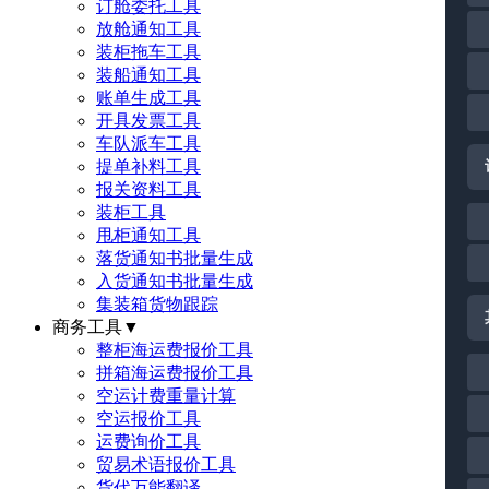
订舱委托工具
放舱通知工具
装柜拖车工具
装船通知工具
账单生成工具
开具发票工具
车队派车工具
提单补料工具
报关资料工具
装柜工具
甩柜通知工具
落货通知书批量生成
入货通知书批量生成
集装箱货物跟踪
商务工具
▼
整柜海运费报价工具
拼箱海运费报价工具
空运计费重量计算
空运报价工具
运费询价工具
贸易术语报价工具
货代万能翻译