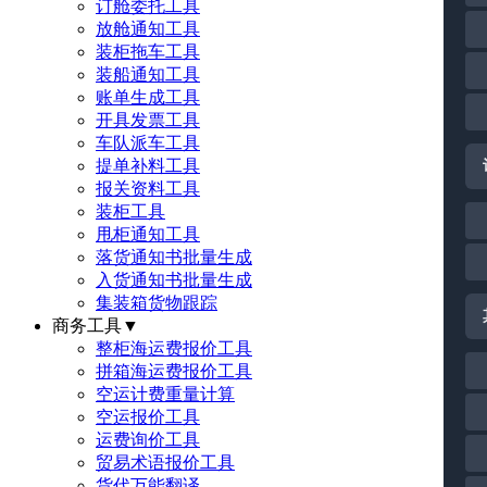
订舱委托工具
放舱通知工具
装柜拖车工具
装船通知工具
账单生成工具
开具发票工具
车队派车工具
提单补料工具
报关资料工具
装柜工具
甩柜通知工具
落货通知书批量生成
入货通知书批量生成
集装箱货物跟踪
商务工具
▼
整柜海运费报价工具
拼箱海运费报价工具
空运计费重量计算
空运报价工具
运费询价工具
贸易术语报价工具
货代万能翻译