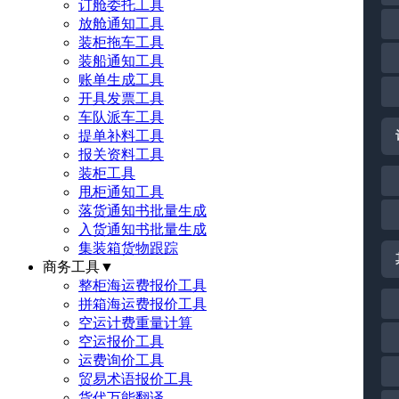
订舱委托工具
放舱通知工具
装柜拖车工具
装船通知工具
账单生成工具
开具发票工具
车队派车工具
提单补料工具
报关资料工具
装柜工具
甩柜通知工具
落货通知书批量生成
入货通知书批量生成
集装箱货物跟踪
商务工具
▼
整柜海运费报价工具
拼箱海运费报价工具
空运计费重量计算
空运报价工具
运费询价工具
贸易术语报价工具
货代万能翻译