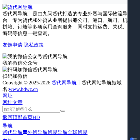
货代网导航丨是由九问货代打造的专业外贸与国际物流导航平
台，专为货代和外贸从业者提供船公司、港口、航司、机场、
拼箱、订舱等多项实用查询服务，同时支持运费、关税、海关
编码等信息一键查询。
友链申请
隐私政策
我的微信公众号
扫码加微信
Copyright © 2025-2026
货代网导航
丨货代网站导航短域
名:
www.hdwz.cn
网址
网址
文章
返回顶部
首页
HD
导航
货代导航
外贸导航
贸易导航
全球贸易