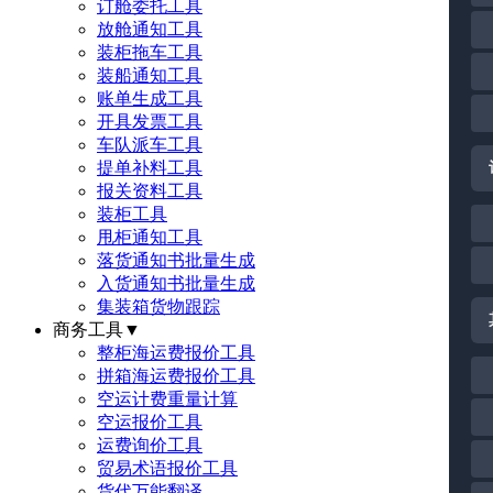
订舱委托工具
放舱通知工具
装柜拖车工具
装船通知工具
账单生成工具
开具发票工具
车队派车工具
提单补料工具
报关资料工具
装柜工具
甩柜通知工具
落货通知书批量生成
入货通知书批量生成
集装箱货物跟踪
商务工具
▼
整柜海运费报价工具
拼箱海运费报价工具
空运计费重量计算
空运报价工具
运费询价工具
贸易术语报价工具
货代万能翻译