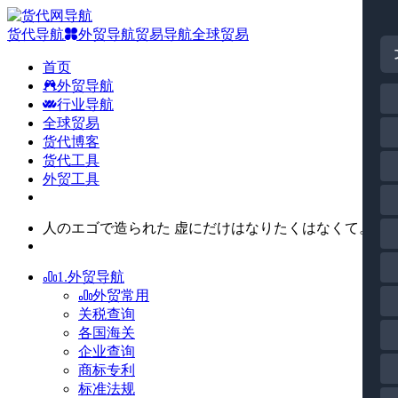
货代导航
外贸导航
贸易导航
全球贸易
首页
外贸导航
行业导航
全球贸易
货代博客
货代工具
外贸工具
人のエゴで造られた 虚にだけはなりたくはなくて。
1.外贸导航
外贸常用
关税查询
各国海关
企业查询
商标专利
标准法规