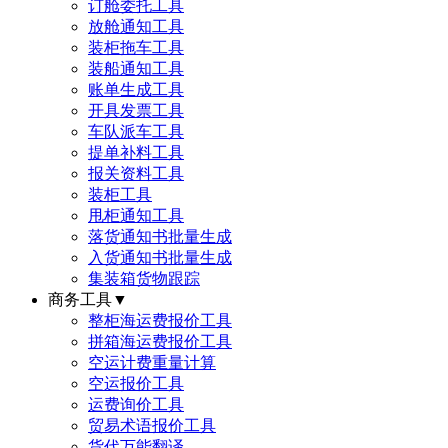
订舱委托工具
放舱通知工具
装柜拖车工具
装船通知工具
账单生成工具
开具发票工具
车队派车工具
提单补料工具
报关资料工具
装柜工具
甩柜通知工具
落货通知书批量生成
入货通知书批量生成
集装箱货物跟踪
商务工具
▼
整柜海运费报价工具
拼箱海运费报价工具
空运计费重量计算
空运报价工具
运费询价工具
贸易术语报价工具
货代万能翻译