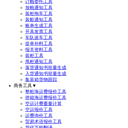
订舱委托工具
放舱通知工具
装柜拖车工具
装船通知工具
账单生成工具
开具发票工具
车队派车工具
提单补料工具
报关资料工具
装柜工具
甩柜通知工具
落货通知书批量生成
入货通知书批量生成
集装箱货物跟踪
商务工具
▼
整柜海运费报价工具
拼箱海运费报价工具
空运计费重量计算
空运报价工具
运费询价工具
贸易术语报价工具
货代万能翻译