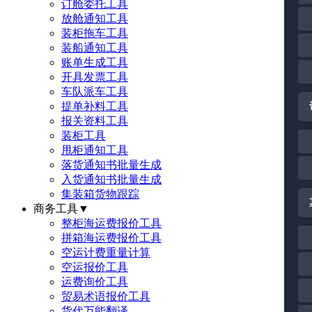
订舱委托工具
放舱通知工具
装柜拖车工具
装船通知工具
账单生成工具
开具发票工具
车队派车工具
提单补料工具
报关资料工具
装柜工具
甩柜通知工具
落货通知书批量生成
入货通知书批量生成
集装箱货物跟踪
商务工具
▼
整柜海运费报价工具
拼箱海运费报价工具
空运计费重量计算
空运报价工具
运费询价工具
贸易术语报价工具
货代万能翻译