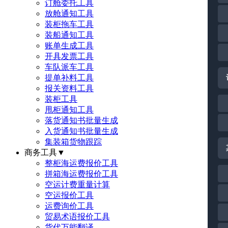
订舱委托工具
放舱通知工具
装柜拖车工具
装船通知工具
账单生成工具
开具发票工具
车队派车工具
提单补料工具
报关资料工具
装柜工具
甩柜通知工具
落货通知书批量生成
入货通知书批量生成
集装箱货物跟踪
商务工具
▼
整柜海运费报价工具
拼箱海运费报价工具
空运计费重量计算
空运报价工具
运费询价工具
贸易术语报价工具
货代万能翻译