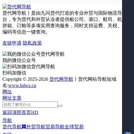
货代网导航丨是由九问货代打造的专业外贸与国际物流导航平
台，专为货代和外贸从业者提供船公司、港口、航司、机场、
拼箱、订舱等多项实用查询服务，同时支持运费、关税、海关
编码等信息一键查询。
友链申请
隐私政策
我的微信公众号
扫码加微信
Copyright © 2025-2026
货代网导航
丨货代网站导航短域
名:
www.hdwz.cn
网址
网址
文章
返回顶部
首页
HD
导航
货代导航
外贸导航
贸易导航
全球贸易