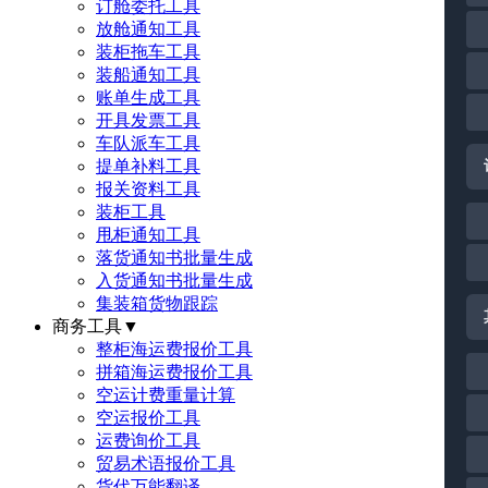
订舱委托工具
放舱通知工具
装柜拖车工具
装船通知工具
账单生成工具
开具发票工具
车队派车工具
提单补料工具
报关资料工具
装柜工具
甩柜通知工具
落货通知书批量生成
入货通知书批量生成
集装箱货物跟踪
商务工具
▼
整柜海运费报价工具
拼箱海运费报价工具
空运计费重量计算
空运报价工具
运费询价工具
贸易术语报价工具
货代万能翻译