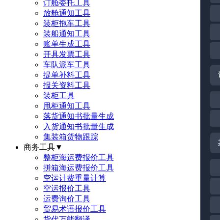
订舱委托工具
放舱通知工具
装柜拖车工具
装船通知工具
账单生成工具
开具发票工具
车队派车工具
提单补料工具
报关资料工具
装柜工具
甩柜通知工具
落货通知书批量生成
入货通知书批量生成
集装箱货物跟踪
商务工具
▼
整柜海运费报价工具
拼箱海运费报价工具
空运计费重量计算
空运报价工具
运费询价工具
贸易术语报价工具
货代万能翻译