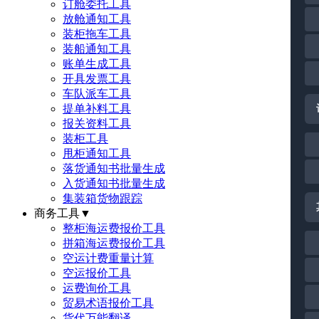
订舱委托工具
放舱通知工具
装柜拖车工具
装船通知工具
账单生成工具
开具发票工具
车队派车工具
提单补料工具
报关资料工具
装柜工具
甩柜通知工具
落货通知书批量生成
入货通知书批量生成
集装箱货物跟踪
商务工具
▼
整柜海运费报价工具
拼箱海运费报价工具
空运计费重量计算
空运报价工具
运费询价工具
贸易术语报价工具
货代万能翻译