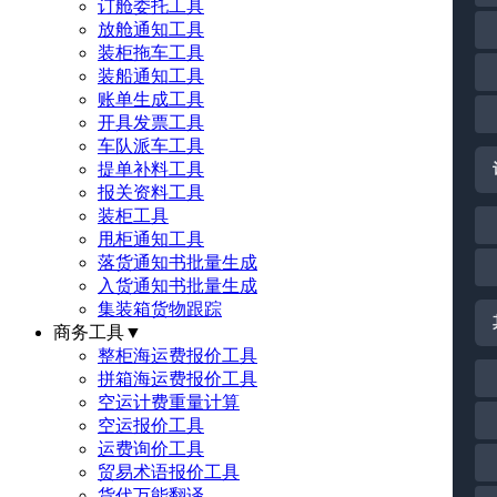
订舱委托工具
放舱通知工具
装柜拖车工具
装船通知工具
账单生成工具
开具发票工具
车队派车工具
提单补料工具
报关资料工具
装柜工具
甩柜通知工具
落货通知书批量生成
入货通知书批量生成
集装箱货物跟踪
商务工具
▼
整柜海运费报价工具
拼箱海运费报价工具
空运计费重量计算
空运报价工具
运费询价工具
贸易术语报价工具
货代万能翻译