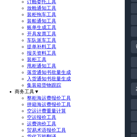
订舱委托工具
放舱通知工具
装柜拖车工具
装船通知工具
账单生成工具
开具发票工具
车队派车工具
提单补料工具
报关资料工具
装柜工具
甩柜通知工具
落货通知书批量生成
入货通知书批量生成
集装箱货物跟踪
商务工具
▼
整柜海运费报价工具
拼箱海运费报价工具
空运计费重量计算
空运报价工具
运费询价工具
贸易术语报价工具
货代万能翻译