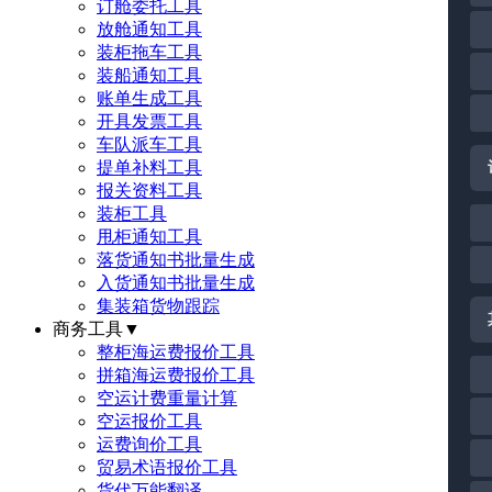
订舱委托工具
放舱通知工具
装柜拖车工具
装船通知工具
账单生成工具
开具发票工具
车队派车工具
提单补料工具
报关资料工具
装柜工具
甩柜通知工具
落货通知书批量生成
入货通知书批量生成
集装箱货物跟踪
商务工具
▼
整柜海运费报价工具
拼箱海运费报价工具
空运计费重量计算
空运报价工具
运费询价工具
贸易术语报价工具
货代万能翻译