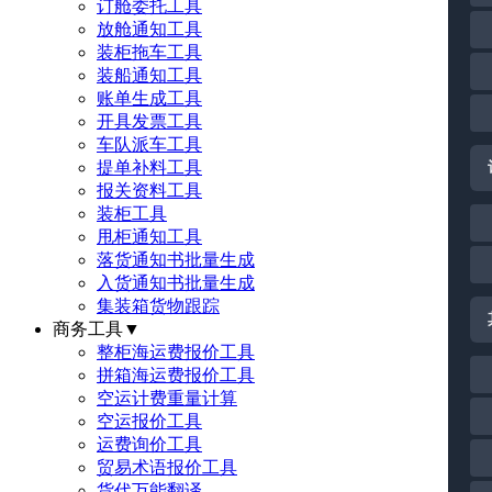
订舱委托工具
放舱通知工具
装柜拖车工具
装船通知工具
账单生成工具
开具发票工具
车队派车工具
提单补料工具
报关资料工具
装柜工具
甩柜通知工具
落货通知书批量生成
入货通知书批量生成
集装箱货物跟踪
商务工具
▼
整柜海运费报价工具
拼箱海运费报价工具
空运计费重量计算
空运报价工具
运费询价工具
贸易术语报价工具
货代万能翻译