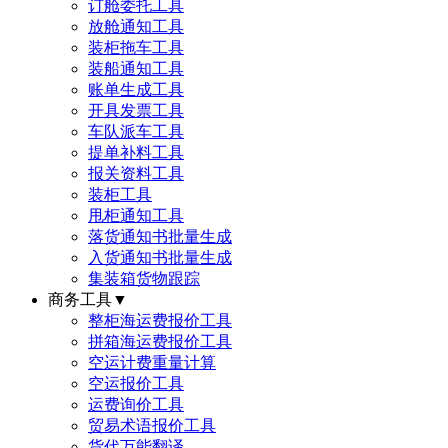
订舱委托工具
放舱通知工具
装柜拖车工具
装船通知工具
账单生成工具
开具发票工具
车队派车工具
提单补料工具
报关资料工具
装柜工具
甩柜通知工具
落货通知书批量生成
入货通知书批量生成
集装箱货物跟踪
商务工具
▼
整柜海运费报价工具
拼箱海运费报价工具
空运计费重量计算
空运报价工具
运费询价工具
贸易术语报价工具
货代万能翻译