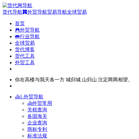
货代导航
外贸导航
贸易导航
全球贸易
首页
外贸导航
行业导航
全球贸易
货代博客
货代工具
外贸工具
你在高楼与我天各一方 城归城 山归山 注定两两相望。
1.外贸导航
外贸常用
关税查询
各国海关
企业查询
商标专利
标准法规