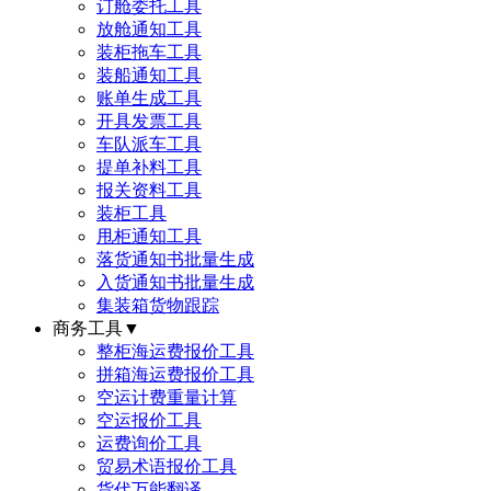
订舱委托工具
放舱通知工具
装柜拖车工具
装船通知工具
账单生成工具
开具发票工具
车队派车工具
提单补料工具
报关资料工具
装柜工具
甩柜通知工具
落货通知书批量生成
入货通知书批量生成
集装箱货物跟踪
商务工具
▼
整柜海运费报价工具
拼箱海运费报价工具
空运计费重量计算
空运报价工具
运费询价工具
贸易术语报价工具
货代万能翻译