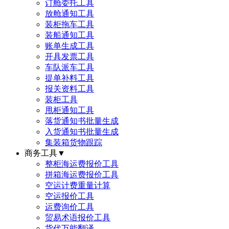
订舱委托工具
放舱通知工具
装柜拖车工具
装船通知工具
账单生成工具
开具发票工具
车队派车工具
提单补料工具
报关资料工具
装柜工具
甩柜通知工具
落货通知书批量生成
入货通知书批量生成
集装箱货物跟踪
商务工具
▼
整柜海运费报价工具
拼箱海运费报价工具
空运计费重量计算
空运报价工具
运费询价工具
贸易术语报价工具
货代万能翻译