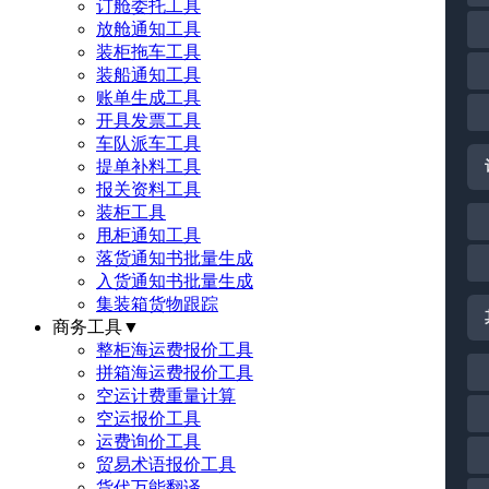
订舱委托工具
放舱通知工具
装柜拖车工具
装船通知工具
账单生成工具
开具发票工具
车队派车工具
提单补料工具
报关资料工具
装柜工具
甩柜通知工具
落货通知书批量生成
入货通知书批量生成
集装箱货物跟踪
商务工具
▼
整柜海运费报价工具
拼箱海运费报价工具
空运计费重量计算
空运报价工具
运费询价工具
贸易术语报价工具
货代万能翻译