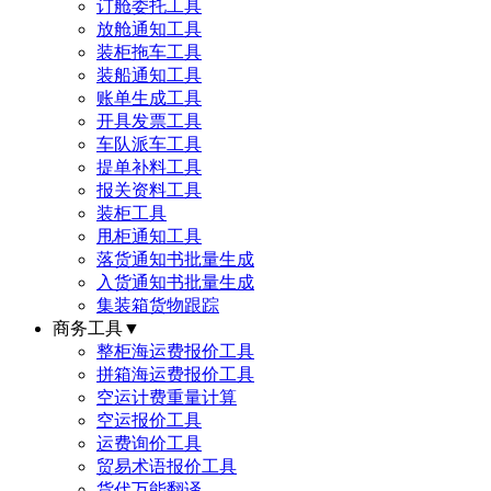
订舱委托工具
放舱通知工具
装柜拖车工具
装船通知工具
账单生成工具
开具发票工具
车队派车工具
提单补料工具
报关资料工具
装柜工具
甩柜通知工具
落货通知书批量生成
入货通知书批量生成
集装箱货物跟踪
商务工具
▼
整柜海运费报价工具
拼箱海运费报价工具
空运计费重量计算
空运报价工具
运费询价工具
贸易术语报价工具
货代万能翻译