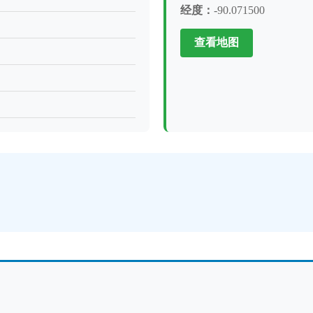
经度：
-90.071500
查看地图