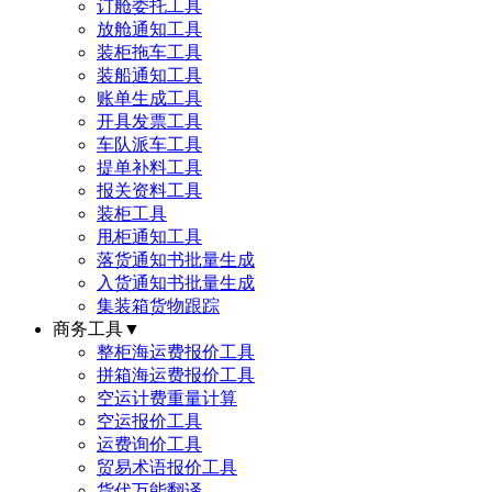
订舱委托工具
放舱通知工具
装柜拖车工具
装船通知工具
账单生成工具
开具发票工具
车队派车工具
提单补料工具
报关资料工具
装柜工具
甩柜通知工具
落货通知书批量生成
入货通知书批量生成
集装箱货物跟踪
商务工具
▼
整柜海运费报价工具
拼箱海运费报价工具
空运计费重量计算
空运报价工具
运费询价工具
贸易术语报价工具
货代万能翻译