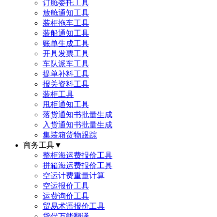
订舱委托工具
放舱通知工具
装柜拖车工具
装船通知工具
账单生成工具
开具发票工具
车队派车工具
提单补料工具
报关资料工具
装柜工具
甩柜通知工具
落货通知书批量生成
入货通知书批量生成
集装箱货物跟踪
商务工具
▼
整柜海运费报价工具
拼箱海运费报价工具
空运计费重量计算
空运报价工具
运费询价工具
贸易术语报价工具
货代万能翻译