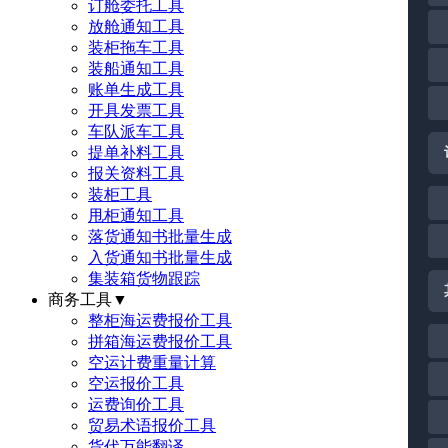
订舱委托工具
放舱通知工具
装柜拖车工具
装船通知工具
账单生成工具
开具发票工具
车队派车工具
提单补料工具
报关资料工具
装柜工具
甩柜通知工具
落货通知书批量生成
入货通知书批量生成
集装箱货物跟踪
商务工具
▼
整柜海运费报价工具
拼箱海运费报价工具
空运计费重量计算
空运报价工具
运费询价工具
贸易术语报价工具
货代万能翻译