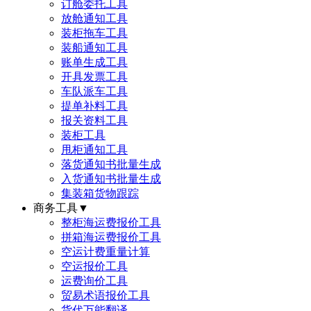
订舱委托工具
放舱通知工具
装柜拖车工具
装船通知工具
账单生成工具
开具发票工具
车队派车工具
提单补料工具
报关资料工具
装柜工具
甩柜通知工具
落货通知书批量生成
入货通知书批量生成
集装箱货物跟踪
商务工具
▼
整柜海运费报价工具
拼箱海运费报价工具
空运计费重量计算
空运报价工具
运费询价工具
贸易术语报价工具
货代万能翻译