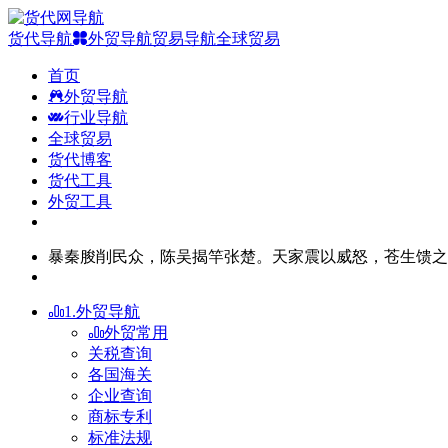
货代导航
外贸导航
贸易导航
全球贸易
首页
外贸导航
行业导航
全球贸易
货代博客
货代工具
外贸工具
暴秦朘削民众，陈吴揭竿张楚。天家震以威怒，苍生馈之
1.外贸导航
外贸常用
关税查询
各国海关
企业查询
商标专利
标准法规