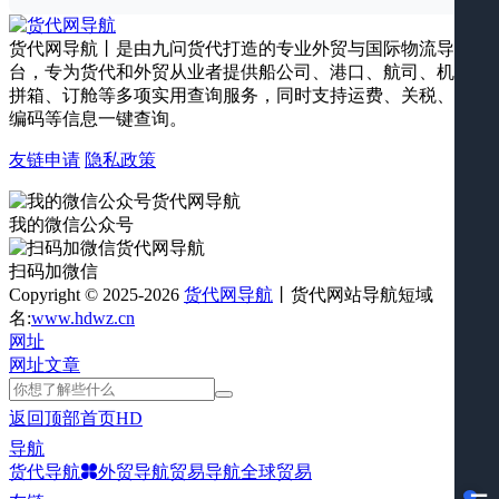
货代网导航丨是由九问货代打造的专业外贸与国际物流导航平
台，专为货代和外贸从业者提供船公司、港口、航司、机场、
拼箱、订舱等多项实用查询服务，同时支持运费、关税、海关
编码等信息一键查询。
友链申请
隐私政策
我的微信公众号
扫码加微信
Copyright © 2025-2026
货代网导航
丨货代网站导航短域
名:
www.hdwz.cn
网址
网址
文章
返回顶部
首页
HD
导航
货代导航
外贸导航
贸易导航
全球贸易