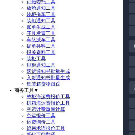
订舱委托工具
放舱通知工具
装柜拖车工具
装船通知工具
账单生成工具
开具发票工具
车队派车工具
提单补料工具
报关资料工具
装柜工具
甩柜通知工具
落货通知书批量生成
入货通知书批量生成
集装箱货物跟踪
商务工具
▼
整柜海运费报价工具
拼箱海运费报价工具
空运计费重量计算
空运报价工具
运费询价工具
贸易术语报价工具
货代万能翻译