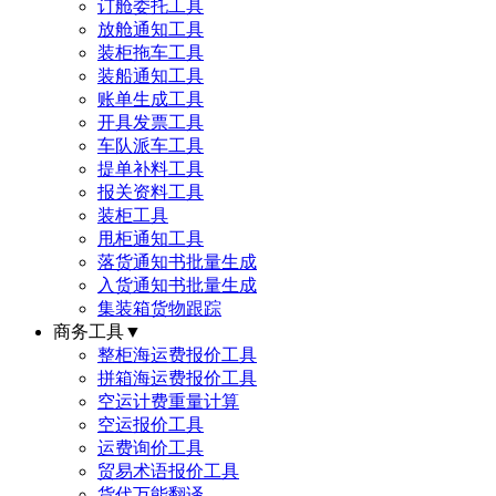
订舱委托工具
放舱通知工具
装柜拖车工具
装船通知工具
账单生成工具
开具发票工具
车队派车工具
提单补料工具
报关资料工具
装柜工具
甩柜通知工具
落货通知书批量生成
入货通知书批量生成
集装箱货物跟踪
商务工具
▼
整柜海运费报价工具
拼箱海运费报价工具
空运计费重量计算
空运报价工具
运费询价工具
贸易术语报价工具
货代万能翻译