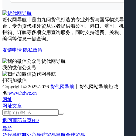
货代网导航丨是由九问货代打造的专业外贸与国际物流导航平
台，专为货代和外贸从业者提供船公司、港口、航司、机场、
拼箱、订舱等多项实用查询服务，同时支持运费、关税、海关
编码等信息一键查询。
友链申请
隐私政策
我的微信公众号
扫码加微信
Copyright © 2025-2026
货代网导航
丨货代网站导航短域
名:
www.hdwz.cn
网址
网址
文章
返回顶部
首页
HD
导航
货代导航
外贸导航
贸易导航
全球贸易