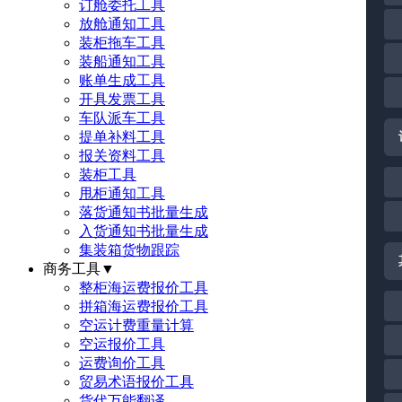
订舱委托工具
放舱通知工具
装柜拖车工具
装船通知工具
账单生成工具
开具发票工具
车队派车工具
提单补料工具
报关资料工具
装柜工具
甩柜通知工具
落货通知书批量生成
入货通知书批量生成
集装箱货物跟踪
商务工具
▼
整柜海运费报价工具
拼箱海运费报价工具
空运计费重量计算
空运报价工具
运费询价工具
贸易术语报价工具
货代万能翻译