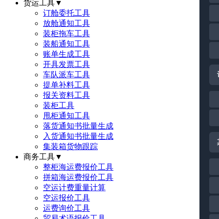
货运工具
▼
订舱委托工具
放舱通知工具
装柜拖车工具
装船通知工具
账单生成工具
开具发票工具
车队派车工具
提单补料工具
报关资料工具
装柜工具
甩柜通知工具
落货通知书批量生成
入货通知书批量生成
集装箱货物跟踪
商务工具
▼
整柜海运费报价工具
拼箱海运费报价工具
空运计费重量计算
空运报价工具
运费询价工具
贸易术语报价工具