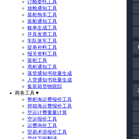
订舱委托工具
放舱通知工具
装柜拖车工具
装船通知工具
账单生成工具
开具发票工具
车队派车工具
提单补料工具
报关资料工具
装柜工具
甩柜通知工具
落货通知书批量生成
入货通知书批量生成
集装箱货物跟踪
商务工具
▼
整柜海运费报价工具
拼箱海运费报价工具
空运计费重量计算
空运报价工具
运费询价工具
贸易术语报价工具
货代万能翻译