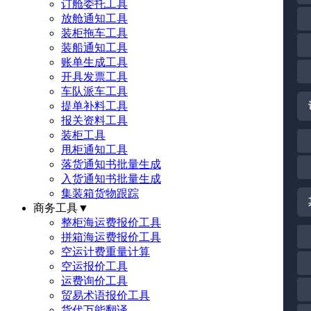
订舱委托工具
放舱通知工具
装柜拖车工具
装船通知工具
账单生成工具
开具发票工具
车队派车工具
提单补料工具
报关资料工具
装柜工具
甩柜通知工具
落货通知书批量生成
入货通知书批量生成
集装箱货物跟踪
商务工具
▼
整柜海运费报价工具
拼箱海运费报价工具
空运计费重量计算
空运报价工具
运费询价工具
贸易术语报价工具
货代万能翻译