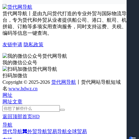
货代网导航丨是由九问货代打造的专业外贸与国际物流导航平
台，专为货代和外贸从业者提供船公司、港口、航司、机场、
拼箱、订舱等多项实用查询服务，同时支持运费、关税、海关
编码等信息一键查询。
友链申请
隐私政策
我的微信公众号
扫码加微信
Copyright © 2025-2026
货代网导航
丨货代网站导航短域
名:
www.hdwz.cn
网址
网址
文章
返回顶部
首页
HD
导航
货代导航
外贸导航
贸易导航
全球贸易