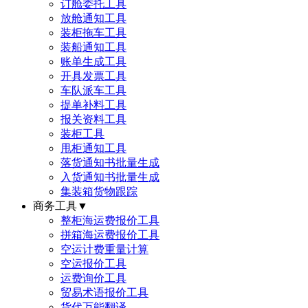
订舱委托工具
放舱通知工具
装柜拖车工具
装船通知工具
账单生成工具
开具发票工具
车队派车工具
提单补料工具
报关资料工具
装柜工具
甩柜通知工具
落货通知书批量生成
入货通知书批量生成
集装箱货物跟踪
商务工具
▼
整柜海运费报价工具
拼箱海运费报价工具
空运计费重量计算
空运报价工具
运费询价工具
贸易术语报价工具
货代万能翻译