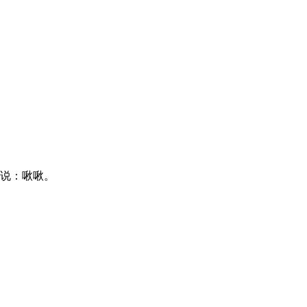
说：啾啾。