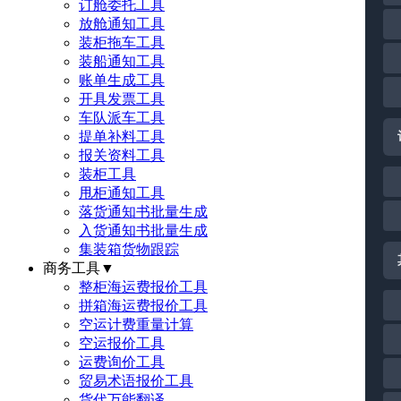
订舱委托工具
放舱通知工具
装柜拖车工具
装船通知工具
账单生成工具
开具发票工具
车队派车工具
提单补料工具
报关资料工具
装柜工具
甩柜通知工具
落货通知书批量生成
入货通知书批量生成
集装箱货物跟踪
商务工具
▼
整柜海运费报价工具
拼箱海运费报价工具
空运计费重量计算
空运报价工具
运费询价工具
贸易术语报价工具
货代万能翻译