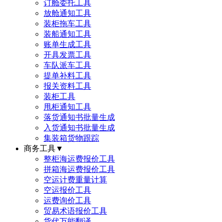
订舱委托工具
放舱通知工具
装柜拖车工具
装船通知工具
账单生成工具
开具发票工具
车队派车工具
提单补料工具
报关资料工具
装柜工具
甩柜通知工具
落货通知书批量生成
入货通知书批量生成
集装箱货物跟踪
商务工具
▼
整柜海运费报价工具
拼箱海运费报价工具
空运计费重量计算
空运报价工具
运费询价工具
贸易术语报价工具
货代万能翻译