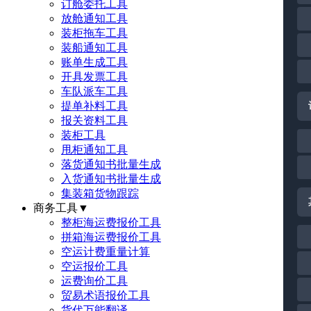
订舱委托工具
放舱通知工具
装柜拖车工具
装船通知工具
账单生成工具
开具发票工具
车队派车工具
提单补料工具
报关资料工具
装柜工具
甩柜通知工具
落货通知书批量生成
入货通知书批量生成
集装箱货物跟踪
商务工具
▼
整柜海运费报价工具
拼箱海运费报价工具
空运计费重量计算
空运报价工具
运费询价工具
贸易术语报价工具
货代万能翻译