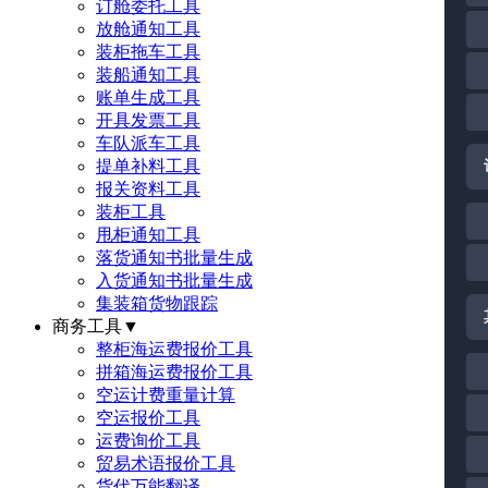
订舱委托工具
放舱通知工具
装柜拖车工具
装船通知工具
账单生成工具
开具发票工具
车队派车工具
提单补料工具
报关资料工具
装柜工具
甩柜通知工具
落货通知书批量生成
入货通知书批量生成
集装箱货物跟踪
商务工具
▼
整柜海运费报价工具
拼箱海运费报价工具
空运计费重量计算
空运报价工具
运费询价工具
贸易术语报价工具
货代万能翻译