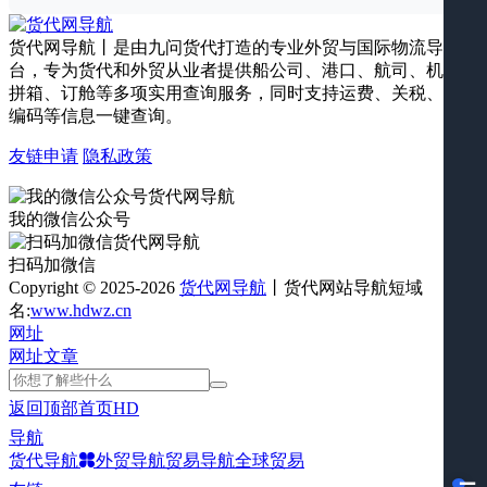
货代网导航丨是由九问货代打造的专业外贸与国际物流导航平
台，专为货代和外贸从业者提供船公司、港口、航司、机场、
拼箱、订舱等多项实用查询服务，同时支持运费、关税、海关
编码等信息一键查询。
友链申请
隐私政策
我的微信公众号
扫码加微信
Copyright © 2025-2026
货代网导航
丨货代网站导航短域
名:
www.hdwz.cn
网址
网址
文章
返回顶部
首页
HD
导航
货代导航
外贸导航
贸易导航
全球贸易