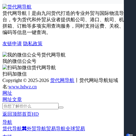
货代网导航丨是由九问货代打造的专业外贸与国际物流导航平
台，专为货代和外贸从业者提供船公司、港口、航司、机场、
拼箱、订舱等多项实用查询服务，同时支持运费、关税、海关
编码等信息一键查询。
友链申请
隐私政策
我的微信公众号
扫码加微信
Copyright © 2025-2026
货代网导航
丨货代网站导航短域
名:
www.hdwz.cn
网址
网址
文章
返回顶部
首页
HD
导航
货代导航
外贸导航
贸易导航
全球贸易