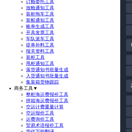
订舱委托工具
放舱通知工具
装柜拖车工具
装船通知工具
账单生成工具
开具发票工具
车队派车工具
提单补料工具
报关资料工具
装柜工具
甩柜通知工具
落货通知书批量生成
入货通知书批量生成
集装箱货物跟踪
商务工具
▼
整柜海运费报价工具
拼箱海运费报价工具
空运计费重量计算
空运报价工具
运费询价工具
贸易术语报价工具
货代万能翻译