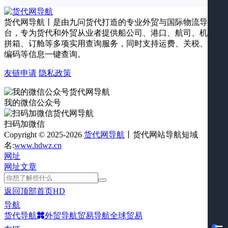
货代网导航丨是由九问货代打造的专业外贸与国际物流导航平
台，专为货代和外贸从业者提供船公司、港口、航司、机场、
拼箱、订舱等多项实用查询服务，同时支持运费、关税、海关
编码等信息一键查询。
友链申请
隐私政策
我的微信公众号
扫码加微信
Copyright © 2025-2026
货代网导航
丨货代网站导航短域
名:
www.hdwz.cn
网址
网址
文章
返回顶部
首页
HD
导航
货代导航
外贸导航
贸易导航
全球贸易