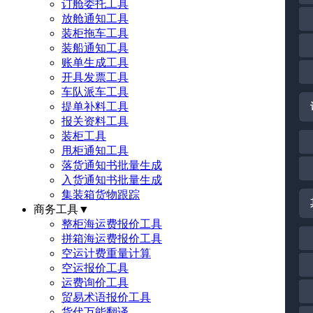
订舱委托工具
放舱通知工具
装柜拖车工具
装船通知工具
账单生成工具
开具发票工具
车队派车工具
提单补料工具
报关资料工具
装柜工具
甩柜通知工具
落货通知书批量生成
入货通知书批量生成
集装箱货物跟踪
商务工具
▼
整柜海运费报价工具
拼箱海运费报价工具
空运计费重量计算
空运报价工具
运费询价工具
贸易术语报价工具
货代万能翻译