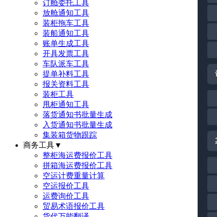
订舱委托工具
放舱通知工具
装柜拖车工具
装船通知工具
账单生成工具
开具发票工具
车队派车工具
提单补料工具
报关资料工具
装柜工具
甩柜通知工具
落货通知书批量生成
入货通知书批量生成
集装箱货物跟踪
商务工具
▼
整柜海运费报价工具
拼箱海运费报价工具
空运计费重量计算
空运报价工具
运费询价工具
贸易术语报价工具
货代万能翻译