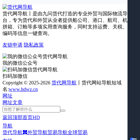
货代网导航丨是由九问货代打造的专业外贸与国际物流导航平
台，专为货代和外贸从业者提供船公司、港口、航司、机场、
拼箱、订舱等多项实用查询服务，同时支持运费、关税、海关
编码等信息一键查询。
友链申请
隐私政策
我的微信公众号
扫码加微信
Copyright © 2025-2026
货代网导航
丨货代网站导航短域
名:
www.hdwz.cn
网址
网址
文章
返回顶部
首页
HD
导航
货代导航
外贸导航
贸易导航
全球贸易