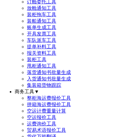
订舱委托工具
放舱通知工具
装柜拖车工具
装船通知工具
账单生成工具
开具发票工具
车队派车工具
提单补料工具
报关资料工具
装柜工具
甩柜通知工具
落货通知书批量生成
入货通知书批量生成
集装箱货物跟踪
商务工具
▼
整柜海运费报价工具
拼箱海运费报价工具
空运计费重量计算
空运报价工具
运费询价工具
贸易术语报价工具
货代万能翻译