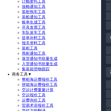
订舱委托工具
放舱通知工具
装柜拖车工具
装船通知工具
账单生成工具
开具发票工具
车队派车工具
提单补料工具
报关资料工具
装柜工具
甩柜通知工具
落货通知书批量生成
入货通知书批量生成
集装箱货物跟踪
商务工具
▼
整柜海运费报价工具
拼箱海运费报价工具
空运计费重量计算
空运报价工具
运费询价工具
贸易术语报价工具
货代万能翻译