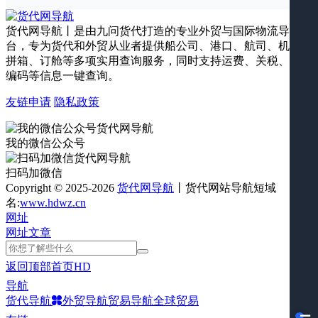
货代网导航丨是由九问货代打造的专业外贸与国际物流导航平
台，专为货代和外贸从业者提供船公司、港口、航司、机场、
拼箱、订舱等多项实用查询服务，同时支持运费、关税、海关
编码等信息一键查询。
友链申请
隐私政策
我的微信公众号
扫码加微信
Copyright © 2025-2026
货代网导航
丨货代网站导航短域
名:
www.hdwz.cn
网址
网址
文章
返回顶部
首页
HD
导航
货代导航
外贸导航
贸易导航
全球贸易