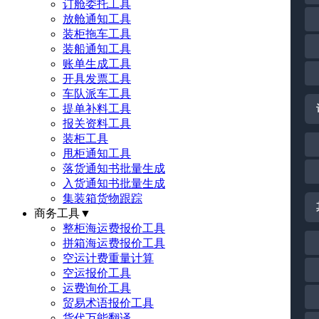
订舱委托工具
放舱通知工具
装柜拖车工具
装船通知工具
账单生成工具
开具发票工具
车队派车工具
提单补料工具
报关资料工具
装柜工具
甩柜通知工具
落货通知书批量生成
入货通知书批量生成
集装箱货物跟踪
商务工具
▼
整柜海运费报价工具
拼箱海运费报价工具
空运计费重量计算
空运报价工具
运费询价工具
贸易术语报价工具
货代万能翻译