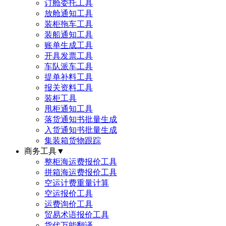
订舱委托工具
放舱通知工具
装柜拖车工具
装船通知工具
账单生成工具
开具发票工具
车队派车工具
提单补料工具
报关资料工具
装柜工具
甩柜通知工具
落货通知书批量生成
入货通知书批量生成
集装箱货物跟踪
商务工具
▼
整柜海运费报价工具
拼箱海运费报价工具
空运计费重量计算
空运报价工具
运费询价工具
贸易术语报价工具
货代万能翻译